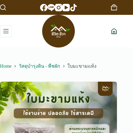
Skip
to
Shopping
content
cart
Home
วัสดุบำรุงดิน - พืชผัก
ใบมะขามแห้ง