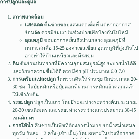
การปลูกและดูแล
สภาพแวดล้อม
แสงแดด
คื่นช่ายชอบแสงแดดเต็มที่ แต่หากอากาศ
ร้อนจัด ควรมีร่มเงาในช่วงบ่ายเพื่อป้องกันใบไหม้
อุณหภูมิ
ชอบอากาศเย็นถึงปานกลาง อุณหภูมิที่
เหมาะสมคือ 15-25 องศาเซลเซียส อุณหภูมิที่สูงเกินไป
อาจทำให้ก้านเหนียวและมีรสขม
ดิน
ดินร่วนปนทรายที่มีความอุดมสมบูรณ์สูง ระบายน้ำได้ดี
และรักษาความชื้นได้ดี ควรมีค่า pH ประมาณ 6.0-7.0
การเตรียมแปลงปลูก
ไถพรวนดินให้ร่วนซุย ลึกประมาณ 20-
30 ซม. ใส่ปุ๋ยหมักหรือปุ๋ยคอกที่ผ่านการหมักแล้วคลุกเคล้า
ให้เข้ากับดิน
ระยะปลูก
ปลูกเป็นแถว โดยมีระยะห่างระหว่างต้นประมาณ
20-30 เซนติเมตร และระยะห่างระหว่างแถวประมาณ 30-45
เซนติเมตร
การให้น้ำ
คื่นช่ายเป็นพืชที่ต้องการน้ำมาก รดน้ำสม่ำเสมอ
ทุกวัน วันละ 1-2 ครั้ง (เช้า-เย็น) โดยเฉพาะในช่วงที่อากาศ