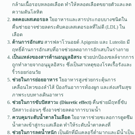
กล้ามเนื้อรอบหลอดเลือด ทำให้หลอดเลือดขยายตัวและลด
ความดันโลหิต
ลดคอเลสเตอรอล
ใยอาหารและสารประกอบบางชนิดใน
คื่นช่ายอาจช่วยลดระดับคอเลสเตอรอลที่ไม่ดี (LDL) ใน
เลือด
ต้านการอักเสบ
สารฟลาโวนอยด์ Apigenin และ Luteolin มี
ฤทธิ์ต้านการอักเสบที่อาจช่วยลดอาการอักเสบในร่างกาย
เป็นแหล่งของสารต้านอนุมูลอิสระ
ช่วยปกป้องเซลล์จากการ
ถูกทำลายจากอนุมูลอิสระ ซึ่งเป็นสาเหตุของโรคเรื้อรังและ
ริ้วรอยก่อนวัย
ช่วยในการย่อยอาหาร
ใยอาหารสูงช่วยกระตุ้นการ
เคลื่อนไหวของลำไส้ ป้องกันอาการท้องผูก และส่งเสริมสุข
ภาพระบบทางเดินอาหาร
ช่วยในการขับปัสสาวะ (Diuretic effect)
คื่นช่ายมีฤทธิ์ขับ
ปัสสาวะอ่อนๆ ซึ่งอาจช่วยลดอาการบวมน้ำ
ควบคุมระดับน้ำตาลในเลือด
ใยอาหารช่วยชะลอการดูดซึม
น้ำตาลเข้าสู่กระแสเลือด ทำให้ระดับน้ำตาลคงที่
ช่วยในการลดน้ำหนัก
เป็นผักที่มีแคลอรี่ต่ำมากและมีน้ำเป็น