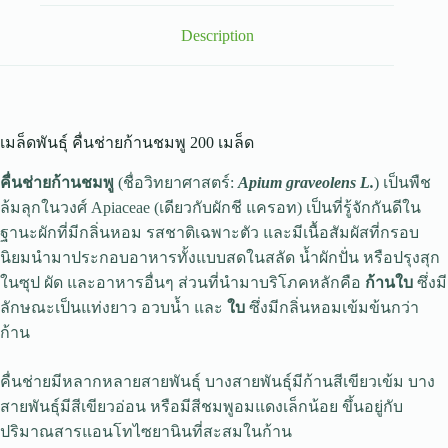
Description
เมล็ดพันธุ์ คื่นช่ายก้านชมพู 200 เมล็ด
คื่นช่ายก้านชมพู
(ชื่อวิทยาศาสตร์:
Apium graveolens L.
) เป็นพืช
ล้มลุกในวงศ์ Apiaceae (เดียวกับผักชี แครอท) เป็นที่รู้จักกันดีใน
ฐานะผักที่มีกลิ่นหอม รสชาติเฉพาะตัว และมีเนื้อสัมผัสที่กรอบ
นิยมนำมาประกอบอาหารทั้งแบบสดในสลัด น้ำผักปั่น หรือปรุงสุก
ในซุป ผัด และอาหารอื่นๆ ส่วนที่นำมาบริโภคหลักคือ
ก้านใบ
ซึ่งมี
ลักษณะเป็นแท่งยาว อวบน้ำ และ
ใบ
ซึ่งมีกลิ่นหอมเข้มข้นกว่า
ก้าน
คื่นช่ายมีหลากหลายสายพันธุ์ บางสายพันธุ์มีก้านสีเขียวเข้ม บาง
สายพันธุ์มีสีเขียวอ่อน หรือมีสีชมพูอมแดงเล็กน้อย ขึ้นอยู่กับ
ปริมาณสารแอนโทไซยานินที่สะสมในก้าน