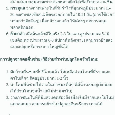
สม่ำเสมอ คลุมถาดเพาะด้วยพลาสติกใสเพื่อรักษาความชื้น
การดูแล
วางถาดเพาะในที่ร่มรำไรที่อุณหภูมิประมาณ 15-
20 องศาเซลเซียส เมล็ดจะงอกภายใน 10-21 วัน (อาจใช้เวลา
นานกว่าผักอื่นๆ) เมื่อกล้างอกแล้ว ให้ค่อยๆ ลดการคลุม
พลาสติกออก
ย้ายกล้า
เมื่อต้นกล้ามีใบจริง 2-3 ใบ และสูงประมาณ 5-10
เซนติเมตร (ประมาณ 6-8 สัปดาห์หลังเพาะ) สามารถย้ายลง
แปลงปลูกหรือกระถางใหญ่ขึ้นได้
การปลูกจากตอคื่นช่าย (วิธีง่ายสำหรับปลูกในครัวเรือน):
ตัดก้านคื่นช่ายที่บริโภคแล้ว ให้เหลือส่วนโคนที่มีรากและ
ตาใบเล็กๆ ติดอยู่ประมาณ 1-2 นิ้ว
นำโคนคื่นช่ายไปวางในภาชนะตื้นๆ ที่มีน้ำหล่ออยู่เล็กน้อย
(ให้ส่วนโคนจุ่มน้ำ แต่ไม่ท่วมตาใบ)
วางภาชนะในที่ที่มีแสงแดดส่องถึง เมื่อเริ่มมีรากและใบใหม่
แตกออกมา สามารถย้ายไปปลูกลงดินหรือกระถางได้