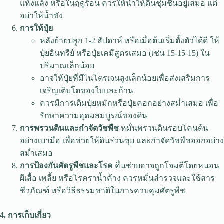
แห้งแล้ง หรือในฤดูร้อน ควรให้น้ำให้ดินชุ่มชื้นอยู่เสมอ แต่
อย่าให้น้ำขัง
การให้ปุ๋ย
หลังย้ายปลูก 1-2 สัปดาห์ หรือเมื่อต้นเริ่มตั้งตัวได้ดี ให้
ปุ๋ยอินทรีย์ หรือปุ๋ยเคมีสูตรเสมอ (เช่น 15-15-15) ใน
ปริมาณเล็กน้อย
อาจให้ปุ๋ยที่มีไนโตรเจนสูงเล็กน้อยเพื่อส่งเสริมการ
เจริญเติบโตของใบและก้าน
ควรมีการเติมปุ๋ยหมักหรือปุ๋ยคอกอย่างสม่ำเสมอ เพื่อ
รักษาความอุดมสมบูรณ์ของดิน
การพรวนดินและกำจัดวัชพืช
หมั่นพรวนดินรอบโคนต้น
อย่างเบามือ เพื่อช่วยให้ดินร่วนซุย และกำจัดวัชพืชออกอย่าง
สม่ำเสมอ
การป้องกันศัตรูพืชและโรค
คื่นช่ายอาจถูกโจมตีโดยหนอน
ผีเสื้อ เพลี้ย หรือโรคราน้ำค้าง ควรหมั่นสำรวจและใช้สาร
ชีวภัณฑ์ หรือวิธีธรรมชาติในการควบคุมศัตรูพืช
4. การเก็บเกี่ยว