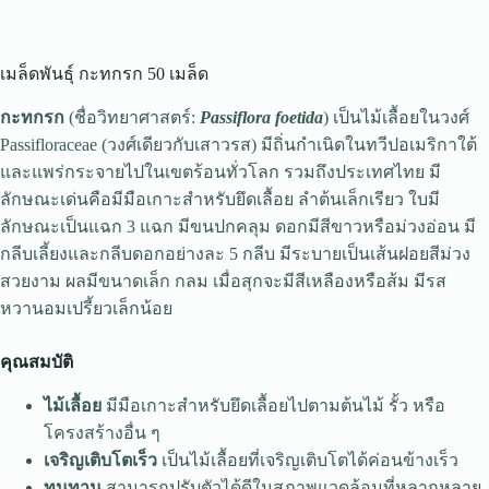
เมล็ดพันธุ์ กะทกรก 50 เมล็ด
กะทกรก
(ชื่อวิทยาศาสตร์:
Passiflora foetida
) เป็นไม้เลื้อยในวงศ์
Passifloraceae (วงศ์เดียวกับเสาวรส) มีถิ่นกำเนิดในทวีปอเมริกาใต้
และแพร่กระจายไปในเขตร้อนทั่วโลก รวมถึงประเทศไทย มี
ลักษณะเด่นคือมีมือเกาะสำหรับยึดเลื้อย ลำต้นเล็กเรียว ใบมี
ลักษณะเป็นแฉก 3 แฉก มีขนปกคลุม ดอกมีสีขาวหรือม่วงอ่อน มี
กลีบเลี้ยงและกลีบดอกอย่างละ 5 กลีบ มีระบายเป็นเส้นฝอยสีม่วง
สวยงาม ผลมีขนาดเล็ก กลม เมื่อสุกจะมีสีเหลืองหรือส้ม มีรส
หวานอมเปรี้ยวเล็กน้อย
คุณสมบัติ
ไม้เลื้อย
มีมือเกาะสำหรับยึดเลื้อยไปตามต้นไม้ รั้ว หรือ
โครงสร้างอื่น ๆ
เจริญเติบโตเร็ว
เป็นไม้เลื้อยที่เจริญเติบโตได้ค่อนข้างเร็ว
ทนทาน
สามารถปรับตัวได้ดีในสภาพแวดล้อมที่หลากหลาย