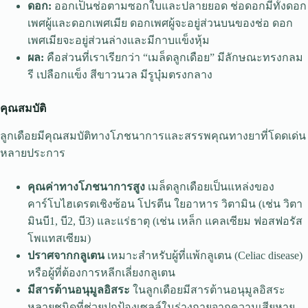
ดอก:
ออกเป็นช่อตามซอกใบและปลายยอด ช่อดอกมีทั้งดอก
เพศผู้และดอกเพศเมีย ดอกเพศผู้จะอยู่ส่วนบนของช่อ ดอก
เพศเมียจะอยู่ส่วนล่างและมีกาบแข็งหุ้ม
ผล:
คือส่วนที่เราเรียกว่า “เมล็ดลูกเดือย” มีลักษณะทรงกลม
รี เปลือกแข็ง สีขาวนวล มีรูบุ๋มตรงกลาง
คุณสมบัติ
ลูกเดือยมีคุณสมบัติทางโภชนาการและสรรพคุณทางยาที่โดดเด่น
หลายประการ
คุณค่าทางโภชนาการสูง
เมล็ดลูกเดือยเป็นแหล่งของ
คาร์โบไฮเดรตเชิงซ้อน โปรตีน ใยอาหาร วิตามิน (เช่น วิตา
มินบี1, บี2, บี3) และแร่ธาตุ (เช่น เหล็ก แคลเซียม ฟอสฟอรัส
โพแทสเซียม)
ปราศจากกลูเตน
เหมาะสำหรับผู้ที่แพ้กลูเตน (Celiac disease)
หรือผู้ที่ต้องการหลีกเลี่ยงกลูเตน
มีสารต้านอนุมูลอิสระ
ในลูกเดือยมีสารต้านอนุมูลอิสระ
หลายชนิดที่ช่วยปกป้องเซลล์ในร่างกายจากความเสียหาย