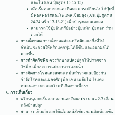
และใบ (เช่น ปุ๋ยสูตร 15-15-15)
เมื่อเริ่มออกดอกและติดผล ควรเปลี่ยนไปใช้ปุ๋ยที่
มีฟอสฟอรัสและโพแทสเซียมสูง (เช่น ปุ๋ยสูตร 8-
24-24 หรือ 13-13-21) เพื่อบำรุงดอกและผล
สามารถใช้ปุ๋ยอินทรีย์อย่างปุ๋ยหมัก ปุ๋ยคอก ร่วม
ด้วยได้
การเด็ดยอด
การเด็ดยอดอ่อนหรือตัดแต่งกิ่งที่ไม่
จำเป็น จะช่วยให้พริกแตกพุ่มได้ดีขึ้น และออกผลได้
มากขึ้น
การกำจัดวัชพืช
ควรรักษาแปลงปลูกให้ปราศจาก
วัชพืช เพื่อลดการแย่งอาหารและน้ำ
การจัดการโรคและแมลง
หมั่นสำรวจและป้องกัน
กำจัดโรคและแมลงศัตรูพืช เช่น เพลี้ยไฟ ไรแดง
หนอนเจาะผล และโรคที่เกิดจากเชื้อรา
การเก็บเกี่ยว
พริกหนุ่มจะเริ่มออกดอกและติดผลประมาณ 2-3 เดือน
หลังย้ายปลูก
สามารถเก็บเกี่ยวผลได้เมื่อผลมีสีเขียวอ่อนถึงเขียวเข้ม