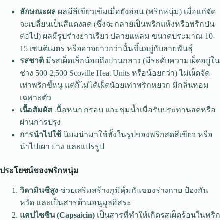
ลักษณะผล
ผลมีสีเขียวเข้มเมื่อยังอ่อน (พริกหนุ่ม) เมื่อแก่จัด
จะเปลี่ยนเป็นสีแดงสด (ซึ่งจะกลายเป็นพริกแห้งหรือพริกป่น
ต่อไป) ผลมีรูปร่างยาวเรียว ปลายแหลม ขนาดประมาณ 10-
15 เซนติเมตร หรืออาจยาวกว่านั้นขึ้นอยู่กับสายพันธุ์
รสชาติ
มีรสเผ็ดเล็กน้อยถึงปานกลาง (มีระดับความเผ็ดอยู่ใน
ช่วง 500-2,500 Scoville Heat Units หรือน้อยกว่า) ไม่เผ็ดจัด
เท่าพริกขี้หนู แต่ก็ไม่ได้เผ็ดน้อยเท่าพริกหยวก มีกลิ่นหอม
เฉพาะตัว
เนื้อสัมผัส
เนื้อหนา กรอบ และชุ่มน้ำเมื่อรับประทานสดหรือ
ผ่านการปรุง
การนำไปใช้
นิยมนำมาใช้ทั้งในรูปของพริกสดสีเขียว หรือ
นำไปเผา ย่าง และแปรรูป
ประโยชน์ของพริกหนุ่ม
วิตามินซีสูง
ช่วยเสริมสร้างภูมิคุ้มกันของร่างกาย ป้องกัน
หวัด และเป็นสารต้านอนุมูลอิสระ
แคปไซซิน (Capsaicin)
เป็นสารที่ทำให้เกิดรสเผ็ดร้อนในพริก