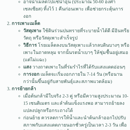
อาจนำเมล็ดไปแช่น้ำอุ่น (ประมาณ 50-60 องศา
เซลเซียส) ทิ้งไว้ 1 คืนก่อนเพาะ เพื่อช่วยกระตุ้นการ
งอก
การเพาะเมล็ด
วัสดุเพาะ
ใช้ดินร่วนปนทรายที่ระบายน้ำได้ดี มีอินทรีย
วัตถุ หรือวัสดุเพาะสำเร็จรูป
วิธีการ
โรยเมล็ดลงบนวัสดุเพาะแล้วกลบดินบางๆ หรือ
เพาะในถาดหลุม จากนั้นรดน้ำเบาๆ ให้ชุ่มชื้นอยู่เสมอ
(แต่ไม่แฉะ)
แสง
วางถาดเพาะในที่ร่มรำไรที่ได้รับแสงแดดอ่อนๆ
การงอก
เมล็ดจะเริ่มงอกภายใน 7-14 วัน (หรือนาน
กว่านั้นขึ้นอยู่กับสายพันธุ์และสภาพแวดล้อม)
การย้ายกล้า
เมื่อต้นกล้ามีใบจริง 2-3 คู่ หรือมีความสูงประมาณ 10-
15 เซนติเมตร และลำต้นแข็งแรงพอ สามารถย้ายลง
แปลงปลูกหรือกระถางได้
ก่อนย้าย ควรลดการให้น้ำและนำต้นกล้าออกไปปรับ
สภาพกับแสงแดดภายนอกชั่วครู่เป็นเวลา 2-3 วัน เพื่อ