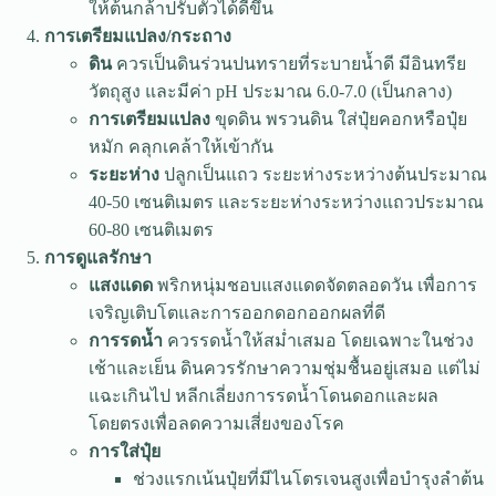
ให้ต้นกล้าปรับตัวได้ดีขึ้น
การเตรียมแปลง/กระถาง
ดิน
ควรเป็นดินร่วนปนทรายที่ระบายน้ำดี มีอินทรีย
วัตถุสูง และมีค่า pH ประมาณ 6.0-7.0 (เป็นกลาง)
การเตรียมแปลง
ขุดดิน พรวนดิน ใส่ปุ๋ยคอกหรือปุ๋ย
หมัก คลุกเคล้าให้เข้ากัน
ระยะห่าง
ปลูกเป็นแถว ระยะห่างระหว่างต้นประมาณ
40-50 เซนติเมตร และระยะห่างระหว่างแถวประมาณ
60-80 เซนติเมตร
การดูแลรักษา
แสงแดด
พริกหนุ่มชอบแสงแดดจัดตลอดวัน เพื่อการ
เจริญเติบโตและการออกดอกออกผลที่ดี
การรดน้ำ
ควรรดน้ำให้สม่ำเสมอ โดยเฉพาะในช่วง
เช้าและเย็น ดินควรรักษาความชุ่มชื้นอยู่เสมอ แต่ไม่
แฉะเกินไป หลีกเลี่ยงการรดน้ำโดนดอกและผล
โดยตรงเพื่อลดความเสี่ยงของโรค
การใส่ปุ๋ย
ช่วงแรกเน้นปุ๋ยที่มีไนโตรเจนสูงเพื่อบำรุงลำต้น