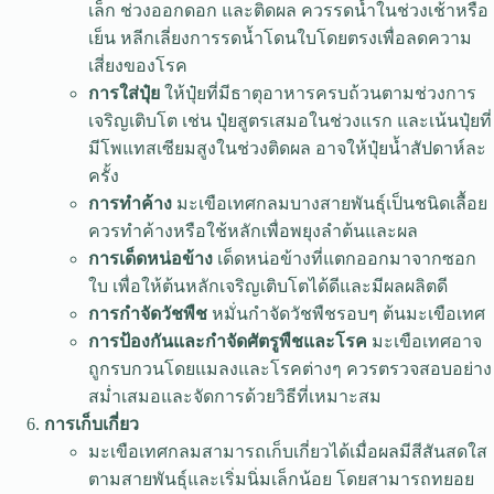
เล็ก ช่วงออกดอก และติดผล ควรรดน้ำในช่วงเช้าหรือ
เย็น หลีกเลี่ยงการรดน้ำโดนใบโดยตรงเพื่อลดความ
เสี่ยงของโรค
การใส่ปุ๋ย
ให้ปุ๋ยที่มีธาตุอาหารครบถ้วนตามช่วงการ
เจริญเติบโต เช่น ปุ๋ยสูตรเสมอในช่วงแรก และเน้นปุ๋ยที่
มีโพแทสเซียมสูงในช่วงติดผล อาจให้ปุ๋ยน้ำสัปดาห์ละ
ครั้ง
การทำค้าง
มะเขือเทศกลมบางสายพันธุ์เป็นชนิดเลื้อย
ควรทำค้างหรือใช้หลักเพื่อพยุงลำต้นและผล
การเด็ดหน่อข้าง
เด็ดหน่อข้างที่แตกออกมาจากซอก
ใบ เพื่อให้ต้นหลักเจริญเติบโตได้ดีและมีผลผลิตดี
การกำจัดวัชพืช
หมั่นกำจัดวัชพืชรอบๆ ต้นมะเขือเทศ
การป้องกันและกำจัดศัตรูพืชและโรค
มะเขือเทศอาจ
ถูกรบกวนโดยแมลงและโรคต่างๆ ควรตรวจสอบอย่าง
สม่ำเสมอและจัดการด้วยวิธีที่เหมาะสม
การเก็บเกี่ยว
มะเขือเทศกลมสามารถเก็บเกี่ยวได้เมื่อผลมีสีสันสดใส
ตามสายพันธุ์และเริ่มนิ่มเล็กน้อย โดยสามารถทยอย