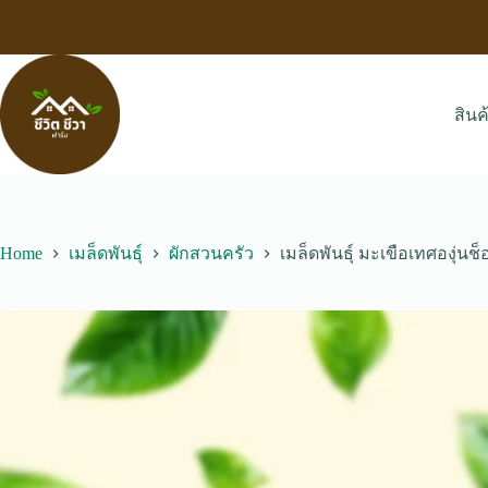
Skip
to
content
สินค
Home
เมล็ดพันธุ์
ผักสวนครัว
เมล็ดพันธุ์ มะเขือเทศองุ่นช