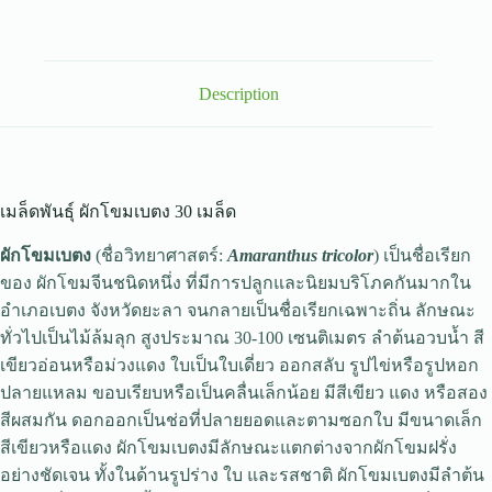
Description
เมล็ดพันธุ์ ผักโขมเบตง 30 เมล็ด
ผักโขมเบตง
(ชื่อวิทยาศาสตร์:
Amaranthus tricolor
) เป็นชื่อเรียก
ของ ผักโขมจีนชนิดหนึ่ง ที่มีการปลูกและนิยมบริโภคกันมากใน
อำเภอเบตง จังหวัดยะลา จนกลายเป็นชื่อเรียกเฉพาะถิ่น ลักษณะ
ทั่วไปเป็นไม้ล้มลุก สูงประมาณ 30-100 เซนติเมตร ลำต้นอวบน้ำ สี
เขียวอ่อนหรือม่วงแดง ใบเป็นใบเดี่ยว ออกสลับ รูปไข่หรือรูปหอก
ปลายแหลม ขอบเรียบหรือเป็นคลื่นเล็กน้อย มีสีเขียว แดง หรือสอง
สีผสมกัน ดอกออกเป็นช่อที่ปลายยอดและตามซอกใบ มีขนาดเล็ก
สีเขียวหรือแดง ผักโขมเบตงมีลักษณะแตกต่างจากผักโขมฝรั่ง
อย่างชัดเจน ทั้งในด้านรูปร่าง ใบ และรสชาติ ผักโขมเบตงมีลำต้น