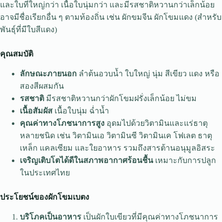
และใบที่ใหญ่กว่า เนื้อใบนุ่มกว่า และมีรสชาติหวานกว่าเล็กน้อย
อาจมีชื่อเรียกอื่น ๆ ตามท้องถิ่น เช่น ผักขมจีน ผักโขมแดง (สำหรับ
พันธุ์ที่มีใบสีแดง)
คุณสมบัติ
ลักษณะภายนอก
ลำต้นอวบน้ำ ใบใหญ่ นุ่ม สีเขียว แดง หรือ
สองสีผสมกัน
รสชาติ
มีรสชาติหวานกว่าผักโขมฝรั่งเล็กน้อย ไม่ขม
เนื้อสัมผัส
เนื้อใบนุ่ม ฉ่ำน้ำ
คุณค่าทางโภชนาการสูง
อุดมไปด้วยวิตามินและแร่ธาตุ
หลายชนิด เช่น วิตามินเอ วิตามินซี วิตามินเค โฟเลต ธาตุ
เหล็ก แคลเซียม และใยอาหาร รวมถึงสารต้านอนุมูลอิสระ
เจริญเติบโตได้ดีในสภาพอากาศร้อนชื้น
เหมาะกับการปลูก
ในประเทศไทย
ประโยชน์ของผักโขมเบตง
บริโภคเป็นอาหาร
เป็นผักใบเขียวที่มีคุณค่าทางโภชนาการ