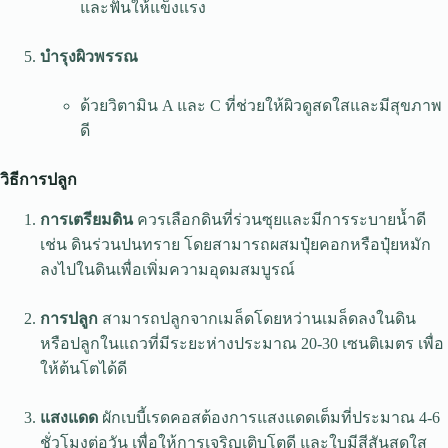
และฟันให้แข็งแรง
บำรุงผิวพรรณ
ด้วยวิตามิน A และ C ที่ช่วยให้ผิวดูสดใสและมีสุขภาพ
ดี
วิธีการปลูก
การเตรียมดิน
ควรเลือกดินที่ร่วนซุยและมีการระบายน้ำดี
เช่น ดินร่วนปนทราย โดยสามารถผสมปุ๋ยคอกหรือปุ๋ยหมัก
ลงไปในดินเพื่อเพิ่มความอุดมสมบูรณ์
การปลูก
สามารถปลูกจากเมล็ดโดยหว่านเมล็ดลงในดิน
หรือปลูกในแถวที่มีระยะห่างประมาณ 20-30 เซนติเมตร เพื่อ
ให้ต้นโตได้ดี
แสงแดด
ผักเบบี้เรดคอสต้องการแสงแดดเต็มที่ประมาณ 4-6
ชั่วโมงต่อวัน เพื่อให้การเจริญเติบโตดี และใบมีสีสันสดใส