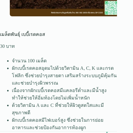
เมล็ดพันธุ์ เบบี้เรดคอส
30
จำนวน 100 เมล็ด
ผักเบบี้เรดคอสอุดมไปด้วยวิตามิน A, C, K และกรด
โฟลิก ซึ่งช่วยบำรุงสายตา เสริมสร้างระบบภูมิคุ้มกัน
และช่วยบำรุงผิวพรรณ
เนื่องจากผักเบบี้เรดคอสมีแคลอรีต่ำและมีน้ำสูง
ทำให้ช่วยให้อิ่มท้องโดยไม่เพิ่มน้ำหนัก
ด้วยวิตามิน A และ C ที่ช่วยให้ผิวดูสดใสและมี
สุขภาพดี
ผักเบบี้เรดคอสมีไฟเบอร์สูง ซึ่งช่วยในการย่อย
อาหารและช่วยป้องกันอาการท้องผูก