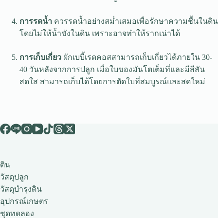
การรดน้ำ
ควรรดน้ำอย่างสม่ำเสมอเพื่อรักษาความชื้นในดิน
โดยไม่ให้น้ำขังในดิน เพราะอาจทำให้รากเน่าได้
การเก็บเกี่ยว
ผักเบบี้เรดคอสสามารถเก็บเกี่ยวได้ภายใน 30-
40 วันหลังจากการปลูก เมื่อใบของมันโตเต็มที่และมีสีสัน
สดใส สามารถเก็บได้โดยการตัดใบที่สมบูรณ์และสดใหม่
ดิน
วัสดุปลูก
วัสดุบำรุงดิน
อุปกรณ์เกษตร
ชุดทดลอง