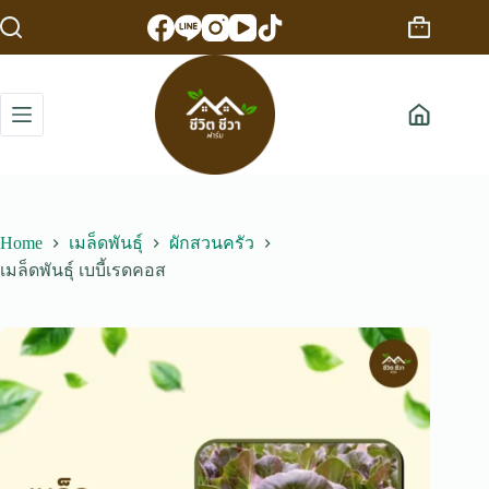
Skip
to
Shopping
content
cart
Home
เมล็ดพันธุ์
ผักสวนครัว
เมล็ดพันธุ์ เบบี้เรดคอส