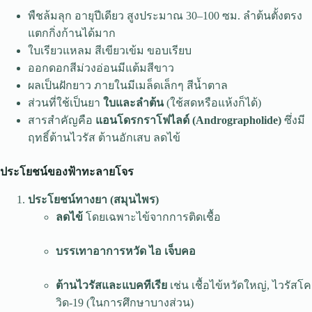
พืชล้มลุก อายุปีเดียว สูงประมาณ 30–100 ซม. ลำต้นตั้งตรง
แตกกิ่งก้านได้มาก
ใบเรียวแหลม สีเขียวเข้ม ขอบเรียบ
ออกดอกสีม่วงอ่อนมีแต้มสีขาว
ผลเป็นฝักยาว ภายในมีเมล็ดเล็กๆ สีน้ำตาล
ส่วนที่ใช้เป็นยา
ใบและลำต้น
(ใช้สดหรือแห้งก็ได้)
สารสำคัญคือ
แอนโดรกราโฟไลด์ (Andrographolide)
ซึ่งมี
ฤทธิ์ต้านไวรัส ต้านอักเสบ ลดไข้
ประโยชน์ของฟ้าทะลายโจร
ประโยชน์ทางยา (สมุนไพร)
ลดไข้
โดยเฉพาะไข้จากการติดเชื้อ
บรรเทาอาการหวัด ไอ เจ็บคอ
ต้านไวรัสและแบคทีเรีย
เช่น เชื้อไข้หวัดใหญ่, ไวรัสโค
วิด-19 (ในการศึกษาบางส่วน)