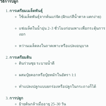
วิธีการปลูก
การเตรียมเมล็ดพันธุ์
ใช้เมล็ดพันธุ์จากต้นแก่จัด (ฝักแก่สีน้ำตาล แตกง่าย)
แช่เมล็ดในน้ำอุ่น 2–3 ชั่วโมงก่อนเพาะเพื่อกระตุ้นการ
งอก
หว่านเมล็ดลงในถาดเพาะหรือแปลงอนุบาล
การเตรียมดิน
ดินร่วนซุย ระบายน้ำดี
ผสมปุ๋ยคอกหรือปุ๋ยหมักในอัตรา 1:1
ทำแปลงปลูกแบบยกร่องหรือปลูกในกระถางก็ได้
การปลูก
ย้ายต้นกล้าเมื่ออายุ 25–30 วัน